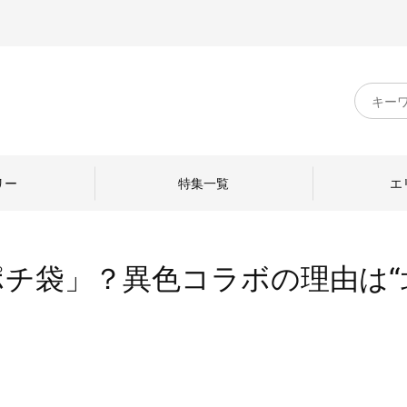
キ
ー
ワ
ー
ド
リー
特集一覧
エ
検
索
チ袋」？異色コラボの理由は“
のものづくり
日本の暮らし
中川政七商店のひと
ねて
産地探訪
ひとを訪ねて