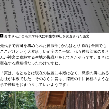
鈴木さんが自ら大学時代に初生衣神社を調査された論文
先代まで宮司を務められた神服部( かんはとり )家は全国でも
ここだけという大変珍しい苗字のご一家。代々神服部家の奥さ
んが神宮に奉納する生地の機織りをしてきたそうです。まさに
実在する織姫様だったわけですね。
「実は、もともとは現在の位置に本殿はなく、織殿の裏にある
お社が本殿でした。そのさらに昔は、織殿の中に神棚のような
形で神様をおまつりしていたようです」