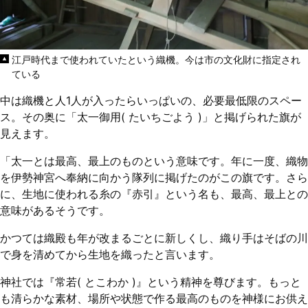
江戸時代まで使われていたという織機。今は市の文化財に指定され
ている
中は織機と人1人が入ったらいっぱいの、必要最低限のスペー
ス。その奥に「太一御用( たいちごよう )」と掲げられた旗が
見えます。
「太一とは最高、最上のものという意味です。年に一度、織物
を伊勢神宮へ奉納に向かう隊列に掲げたのがこの旗です。さら
に、生地に使われる糸の『赤引』という名も、最高、最上との
意味があるそうです。
かつては織殿も年が改まるごとに新しくし、織り手はそばの川
で身を清めてから生地を織ったと言います。
神社では『常若( とこわか )』という精神を尊びます。もっと
も清らかな素材、場所や状態で作る最高のものを神様にお供え