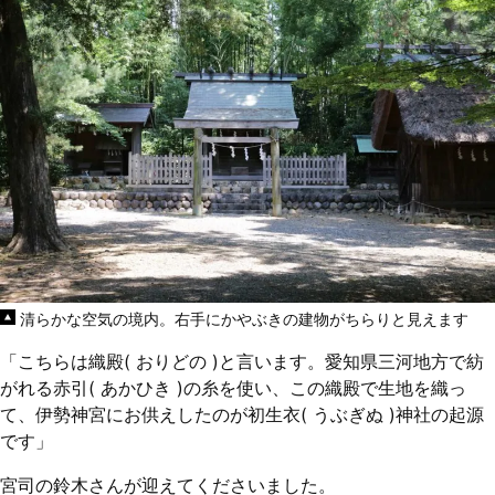
清らかな空気の境内。右手にかやぶきの建物がちらりと見えます
「こちらは織殿( おりどの )と言います。愛知県三河地方で紡
がれる赤引( あかひき )の糸を使い、この織殿で生地を織っ
て、伊勢神宮にお供えしたのが初生衣( うぶぎぬ )神社の起源
です」
宮司の鈴木さんが迎えてくださいました。