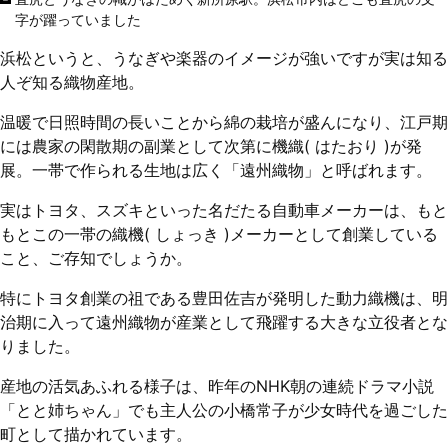
字が躍っていました
浜松というと、うなぎや楽器のイメージが強いですが実は知る
人ぞ知る織物産地。
温暖で日照時間の長いことから綿の栽培が盛んになり、江戸期
には農家の閑散期の副業として次第に機織( はたおり )が発
展。一帯で作られる生地は広く「遠州織物」と呼ばれます。
実はトヨタ、スズキといった名だたる自動車メーカーは、もと
もとこの一帯の織機( しょっき )メーカーとして創業している
こと、ご存知でしょうか。
特にトヨタ創業の祖である豊田佐吉が発明した動力織機は、明
治期に入って遠州織物が産業として飛躍する大きな立役者とな
りました。
産地の活気あふれる様子は、昨年のNHK朝の連続ドラマ小説
「とと姉ちゃん」でも主人公の小橋常子が少女時代を過ごした
町として描かれています。