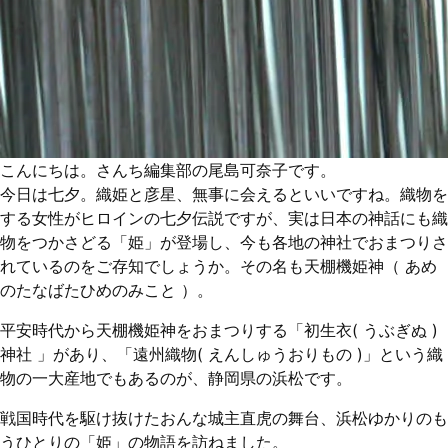
こんにちは。さんち編集部の尾島可奈子です。
今日は七夕。織姫と彦星、無事に会えるといいですね。織物を
する女性がヒロインの七夕伝説ですが、実は日本の神話にも織
物をつかさどる「姫」が登場し、今も各地の神社でおまつりさ
れているのをご存知でしょうか。その名も天棚機姫神（ あめ
のたなばたひめのみこと ）。
平安時代から天棚機姫神をおまつりする「初生衣( うぶぎぬ )
神社 」があり、「遠州織物( えんしゅうおりもの )」という織
物の一大産地でもあるのが、静岡県の浜松です。
戦国時代を駆け抜けたおんな城主直虎の舞台、浜松ゆかりのも
うひとりの「姫」の物語を訪ねました。