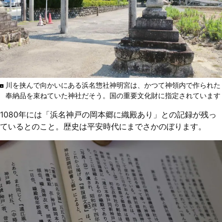
川を挟んで向かいにある浜名惣社神明宮は、かつて神領内で作られた
奉納品を束ねていた神社だそう。国の重要文化財に指定されています
1080年には「浜名神戸の岡本郷に織殿あり」との記録が残っ
ているとのこと。歴史は平安時代にまでさかのぼります。