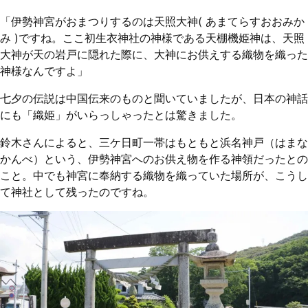
「伊勢神宮がおまつりするのは天照大神( あまてらすおおみか
み )ですね。ここ初生衣神社の神様である天棚機姫神は、天照
大神が天の岩戸に隠れた際に、大神にお供えする織物を織った
神様なんですよ」
七夕の伝説は中国伝来のものと聞いていましたが、日本の神話
にも「織姫」がいらっしゃったとは驚きました。
鈴木さんによると、三ケ日町一帯はもともと浜名神戸（はまな
かんべ）という、伊勢神宮へのお供え物を作る神領だったとの
こと。中でも神宮に奉納する織物を織っていた場所が、こうし
て神社として残ったのですね。