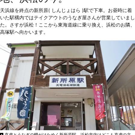
天浜線を終点の新所原( しんじょはら )駅で下車。お昼時に着
いた駅構内ではテイクアウトのうなぎ屋さんが営業していまし
た。さすが浜松！ここから東海道線に乗り換え、浜松のお隣、
高塚駅へ向かいます。
直虎とうなぎの幟がはためく新所原駅。浜松市内はどこも直虎の文