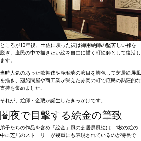
ところが10年後、土佐に戻った彼は御用絵師の堅苦しい裃を
脱ぎ、庶民の中で描きたい絵を自由に描く町絵師として復活し
ます。
当時人気のあった歌舞伎や浄瑠璃の演目を脚色して芝居絵屏風
を描き、廻船問屋や商工業が栄えた赤岡の町で庶民の熱狂的な
支持を集めました。
それが、絵師・金蔵が誕生したきっかけです。
闇夜で目撃する絵金の筆致
弟子たちの作品を含め「絵金」風の芝居屏風絵は、1枚の絵の
中に芝居のストーリーが幾重にも表現されているのが特長で