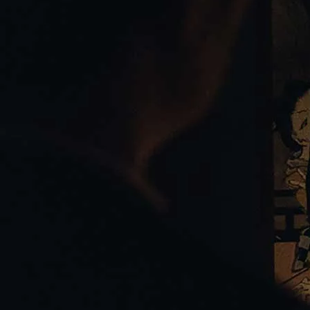
で
き
た」