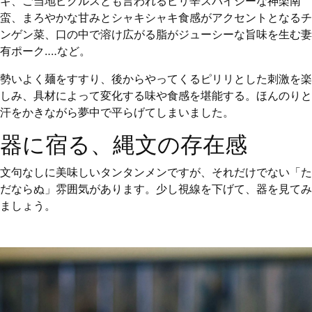
ギ、ご当地ピクルスとも言われるピリ辛スパイシーな神楽南
蛮、まろやかな甘みとシャキシャキ食感がアクセントとなるチ
ンゲン菜、口の中で溶け広がる脂がジューシーな旨味を生む妻
有ポーク‥‥など。
勢いよく麺をすすり、後からやってくるピリリとした刺激を楽
しみ、具材によって変化する味や食感を堪能する。ほんのりと
汗をかきながら夢中で平らげてしまいました。
器に宿る、縄文の存在感
文句なしに美味しいタンタンメンですが、それだけでない「た
だならぬ」雰囲気があります。少し視線を下げて、器を見てみ
ましょう。