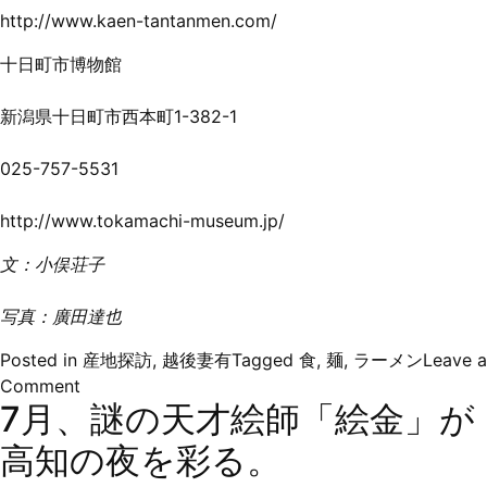
http://www.kaen-tantanmen.com/
十日町市博物館
新潟県十日町市西本町1-382-1
025-757-5531
http://www.tokamachi-museum.jp/
文：小俣荘子
写真：廣田達也
Posted in
産地探訪
,
越後妻有
Tagged
食
,
麺
,
ラーメン
Leave a
on
Comment
7月、謎の天才絵師「絵金」が
新
潟
高知の夜を彩る。
の