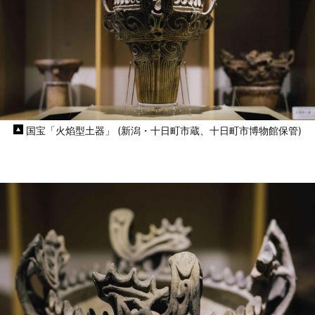
国宝「火焰型土器」 (新潟・十日町市蔵、十日町市博物館保管)