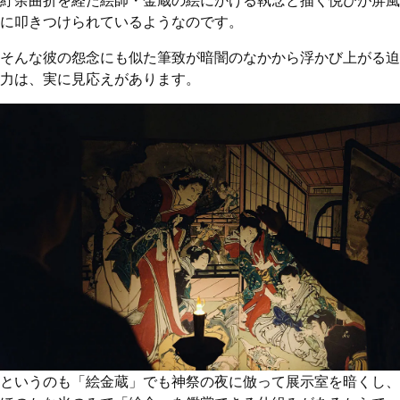
紆余曲折を経た絵師・金蔵の絵にかける執念と描く悦びが屏風
に叩きつけられているようなのです。
そんな彼の怨念にも似た筆致が暗闇のなかから浮かび上がる迫
力は、実に見応えがあります。
というのも「絵金蔵」でも神祭の夜に倣って展示室を暗くし、