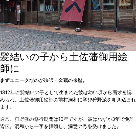
髪結いの子から土佐藩御用絵
師に
まずユニークなのが絵師・金蔵の来歴。
1812年に髪結いの子として生まれた彼は幼い頃から画才を認
められ、土佐藩御用絵師の前村洞和に学び狩野派を叩き込まれ
ます。
通常、狩野派の修行期間は10年ですが、彼はわずか3年で免許
皆伝。洞和から一字を拝領し、洞意の号を受けました。