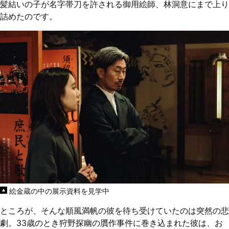
髪結いの子が名字帯刀を許される御用絵師、林洞意にまで上り
詰めたのです。
絵金蔵の中の展示資料を見学中
ところが、そんな順風満帆の彼を待ち受けていたのは突然の悲
劇。33歳のとき狩野探幽の贋作事件に巻き込まれた彼は、お