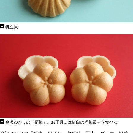
帆立貝
金沢ゆかりの「福梅」。お正月には紅白の福梅最中を食べる